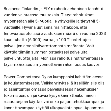
Business Finlandin ja ELY:n rahoitusehdoissa tapahtui
vuoden vaihteessa muutoksia. Tietyt rahoitukset
myönnetään alle 5- vuotiaille yrityksille ja tietyt yli 5-
vuotiaille. Hyvänä uutisena mainittakoon, että
Innovaatiosetelissä avustuksen määrä on vuonna 2023
kuusituhatta (6 000) euroa ja 100 % ostettujen
palvelujen arvonlisäverottomasta määrästä. Voit
käyttää tämän summan ostaaksesi palveluita
palveluntuottajalta. Monissa rahoitusinstrumenteissa
täysimääräisesti myönnettävän rahan osuus kasvoi.
Power Competence Oy on kumppanisi kehittämisessä
ja kouluttamisessa. Vaikka yrityksellä itsellään siis olisi
jo asiantuntija omassa palveluksessa hakemuksien
tekemiseen, on järkevää kysyä kannattaako hänen
resurssejaan käyttää vai onko paljon tehokkaampaa ja
kannattavampaa käyttää ulkopuolista apua. Apuamme