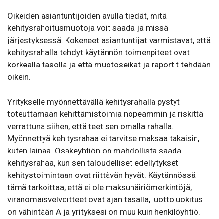
Oikeiden asiantuntijoiden avulla tiedät, mitä
kehitysrahoitusmuotoja voit saada ja missä
järjestyksessä. Kokeneet asiantuntijat varmistavat, että
kehitysrahalla tehdyt käytännön toimenpiteet ovat
korkealla tasolla ja että muotoseikat ja raportit tehdään
oikein.
Yritykselle myönnettävällä kehitysrahalla pystyt
toteuttamaan kehittämistoimia nopeammin ja riskittä
verrattuna siihen, että teet sen omalla rahalla.
Myönnettyä kehitysrahaa ei tarvitse maksaa takaisin,
kuten lainaa. Osakeyhtiön on mahdollista saada
kehitysrahaa, kun sen taloudelliset edellytykset
kehitystoimintaan ovat riittävän hyvät. Käytännössä
tämä tarkoittaa, että ei ole maksuhäiriömerkintöjä,
viranomaisvelvoitteet ovat ajan tasalla, luottoluokitus
on vähintään A ja yrityksesi on muu kuin henkilöyhtiö.