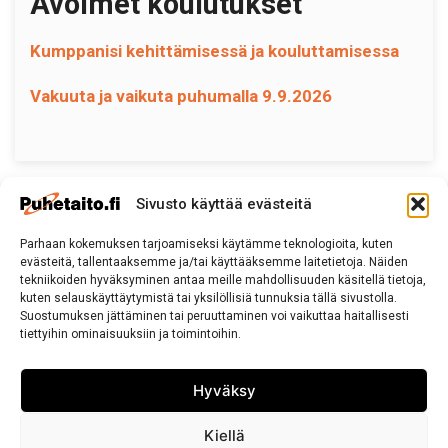
Avoimet koulutukset
Kumppanisi kehittämisessä ja kouluttamisessa
Vakuuta ja vaikuta puhumalla 9.9.2026
Sivusto käyttää evästeitä
Parhaan kokemuksen tarjoamiseksi käytämme teknologioita, kuten
Puhetaito
evästeitä, tallentaaksemme ja/tai käyttääksemme laitetietoja. Näiden
puhetaito(at)puhetaito.fi
tekniikoiden hyväksyminen antaa meille mahdollisuuden käsitellä tietoja,
kuten selauskäyttäytymistä tai yksilöllisiä tunnuksia tällä sivustolla.
Puh. 050 570 8163
Suostumuksen jättäminen tai peruuttaminen voi vaikuttaa haitallisesti
tiettyihin ominaisuuksiin ja toimintoihin.
Tietosuojaseloste
Hyväksy
Sivuston käyttö ja Tietosuojalauseke
Kiellä