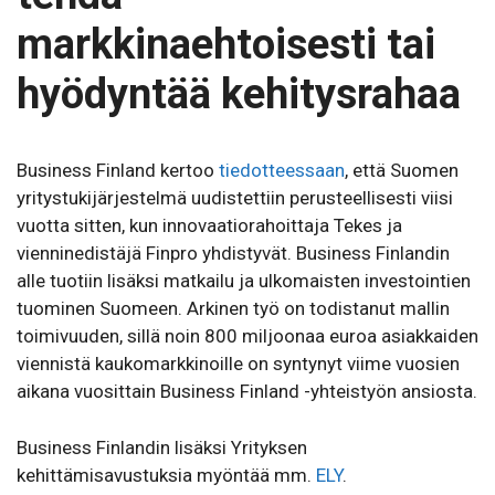
markkinaehtoisesti tai
hyödyntää kehitysrahaa
Business Finland kertoo
tiedotteessaan
, että Suomen
yritystukijärjestelmä uudistettiin perusteellisesti viisi
vuotta sitten, kun innovaatiorahoittaja Tekes ja
vienninedistäjä Finpro yhdistyvät. Business Finlandin
alle tuotiin lisäksi matkailu ja ulkomaisten investointien
tuominen Suomeen. Arkinen työ on todistanut mallin
toimivuuden, sillä noin 800 miljoonaa euroa asiakkaiden
viennistä kaukomarkkinoille on syntynyt viime vuosien
aikana vuosittain Business Finland -yhteistyön ansiosta.
Business Finlandin lisäksi Yrityksen
kehittämisavustuksia myöntää mm.
ELY
.