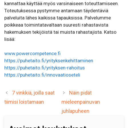
kannattaa käyttää myös varsinaiseen toteuttamiseen.
Toteutuksessa pystymme antamaan täydentäviä
palveluita lähes kaikissa tapauksissa. Palvelumme
poikkeaa toimintatavaltaan suuresti rahastavista
hakemuksen tekijöistä tai muista rahastajista. Katso
lisää:
www.powercompetence.fi
https://puhetaito.fi/yrityksenkehittaminen
https://puhetaito.fi/yrityksen-rahoitus
https://puhetaito.fi/innovaatioseteli
7 vinkkiä, joilla saat
Näin pidät
tiimisi loistamaan
mieleenpainuvan
juhlapuheen