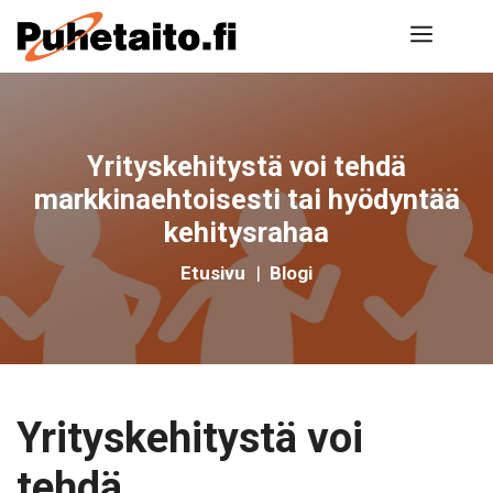
Siirry
Valik
sisältöön
Yrityskehitystä voi tehdä
markkinaehtoisesti tai hyödyntää
kehitysrahaa
Etusivu
|
Blogi
Yrityskehitystä voi
tehdä