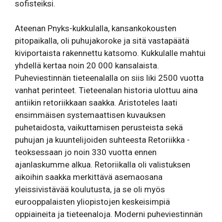
sofisteiksi.
Ateenan Pnyks-kukkulalla, kansankokousten
pitopaikalla, oli puhujakoroke ja sitä vastapäätä
kiviportaista rakennettu katsomo. Kukkulalle mahtui
yhdellä kertaa noin 20 000 kansalaista.
Puheviestinnän tieteenalalla on siis liki 2500 vuotta
vanhat perinteet. Tieteenalan historia ulottuu aina
antiikin retoriikkaan saakka. Aristoteles laati
ensimmäisen systemaattisen kuvauksen
puhetaidosta, vaikuttamisen perusteista sekä
puhujan ja kuuntelijoiden suhteesta Retoriikka -
teoksessaan jo noin 330 vuotta ennen
ajanlaskumme alkua. Retoriikalla oli valistuksen
aikoihin saakka merkittävä asemaosana
yleissivistävää koulutusta, ja se oli myös
eurooppalaisten yliopistojen keskeisimpiä
oppiaineita ja tieteenaloja. Moderni puheviestinnän