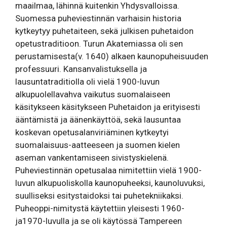
maailmaa, lähinnä kuitenkin Yhdysvalloissa.
Suomessa puheviestinnän varhaisin historia
kytkeytyy puhetaiteen, sekä julkisen puhetaidon
opetustraditioon. Turun Akatemiassa oli sen
perustamisesta(v. 1640) alkaen kaunopuheisuuden
professuuri. Kansanvalistuksella ja
lausuntatraditiolla oli vielä 1900-luvun
alkupuolellavahva vaikutus suomalaiseen
käsitykseen käsitykseen Puhetaidon ja erityisesti
ääntämistä ja äänenkäyttöä, sekä lausuntaa
koskevan opetusalanviriäminen kytkeytyi
suomalaisuus-aatteeseen ja suomen kielen
aseman vankentamiseen sivistyskielenä.
Puheviestinnän opetusalaa nimitettiin vielä 1900-
luvun alkupuoliskolla kaunopuheeksi, kaunoluvuksi,
suulliseksi esitystaidoksi tai puhetekniikaksi.
Puheoppi-nimitystä käytettiin yleisesti 1960-
ja1970-luvulla ja se oli käytössä Tampereen