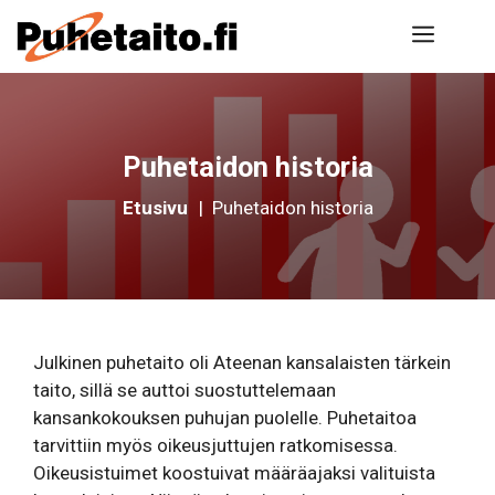
Siirry
Valik
sisältöön
Puhetaidon historia
Etusivu
|
Puhetaidon historia
Julkinen puhetaito oli Ateenan kansalaisten tärkein
taito, sillä se auttoi suostuttelemaan
kansankokouksen puhujan puolelle. Puhetaitoa
tarvittiin myös oikeusjuttujen ratkomisessa.
Oikeusistuimet koostuivat määräajaksi valituista