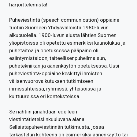
harjoittelemista!
Puheviestintä (speech communication) oppiaine
tuotiin Suomeen Yhdysvalloista 1980-luvun
alkupuolella. 1900-luvun alusta lähtien Suomen
yliopistoissa oli opetettu esimerkiksi kaunolukua ja
puhetaitoa ja opetuksessa pääpaino oli
esiintymistaidon, taiteellisenpuheilmaisun,
puhetekniikan ja äänenkäytön opetuksessa. Uusi
puheviestintä-oppiaine keskittyi ihmisten
välisenvuorovaikutuksen tutkimiseen
ihmissuhteissa, ryhmissä, yhteisöissä ja
kulttuureissa eri konteksteissa.
Se nähtiin janähdään edelleen
viestintätieteisiinkuuluvana alana.
Sellaistapuheviestinnän tutkimusta, jossa
tarkastelun kohteena on esimerkiksi äänenkäyttö tai