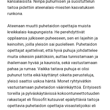
kansalaisista. Niinpä puhumisen ja suostuttelun
taitoa pidettiin ateenalais-miesten kasvatuksen
runkona.
Ateenaan muutti puhetaidon opettajia muista
kreikkalais-kaupungeista. He perehdyttivät
oppilaansa julkiseen puheeseen, sen eri lajeihin ja
keinoihin, joilla yleisön sai puolelleen. Puhetaidon
opettajat ajattelivat, että hyvä puhuja johdattelee
muita oikeisiin päätöksiin, auttaa tunnistamaan ja
ihailemaan hyvää ja kaunista, sekä vastustamaan
pahaa ja rumaa. Vaikka taitava puhuja ei olisi
puhunut totta eikä käyttänyt oikeita perusteluja,
yleisö saattoi uskoa häntä. Monet ryhtyivätkin
vastustamaan puhetaidon väärinkäyttöä. Erityisesti
toreilla ja pylväskäytävissä kokoontuneettotuuden
rakastajat eli filosofit kutsuivat epäilyttäviä taitoja
opettavia puhetaidon opettajia viisastelijoiksi eli