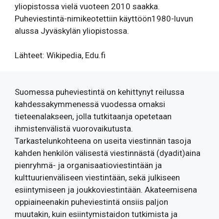
yliopistossa vielä vuoteen 2010 saakka.
Puheviestintä-nimikeotettiin käyttöön1980-luvun
alussa Jyväskylän yliopistossa.
Lähteet: Wikipedia, Edu.fi
Suomessa puheviestintä on kehittynyt reilussa
kahdessakymmenessä vuodessa omaksi
tieteenalakseen, jolla tutkitaanja opetetaan
ihmistenvälistä vuorovaikutusta.
Tarkastelunkohteena on useita viestinnän tasoja
kahden henkilön välisestä viestinnästä (dyadit)aina
pienryhmä- ja organisaatioviestintään ja
kulttuurienväliseen viestintään, sekä julkiseen
esiintymiseen ja joukkoviestintään. Akateemisena
oppiaineenakin puheviestintä onsiis paljon
muutakin, kuin esiintymistaidon tutkimista ja