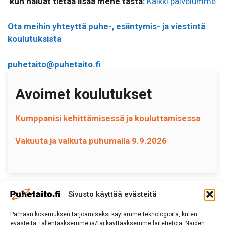
kun haluat tietää lisää mene tästä:
Kaikki palvelumme
Ota meihin yhteyttä puhe-, esiintymis- ja viestintä
koulutuksista
puhetaito@puhetaito.fi
Avoimet koulutukset
Kumppanisi kehittämisessä ja kouluttamisessa
Vakuuta ja vaikuta puhumalla 9.9.2026
Sivusto käyttää evästeitä
Parhaan kokemuksen tarjoamiseksi käytämme teknologioita, kuten
Puhetaito
evästeitä, tallentaaksemme ja/tai käyttääksemme laitetietoja. Näiden