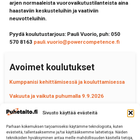
arjen normaaleista vuorovaikutustilanteista aina
haastaviin keskusteluihin ja vaativiin
neuvotteluihin.
Pyydä koulutustarjous: Pauli Vuorio, puh: 050
570 8163
pauli.vuorio@powercompetence.fi
Avoimet koulutukset
Kumppanisi kehittämisessä ja kouluttamisessa
Vakuuta ja vaikuta puhumalla 9.9.2026
Sivusto käyttää evästeitä
Parhaan kokemuksen tarjoamiseksi käytämme teknologioita, kuten
Puhetaito
evästeitä, tallentaaksemme ja/tai käyttääksemme laitetietoja. Näiden
puhetaito(at)puhetaito.fi
tekniikoiden hyväksyminen antaa meille mahdollisuuden käsitellä tietoja,