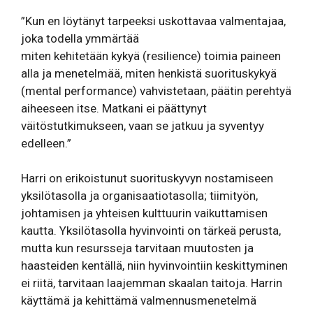
”Kun en löytänyt tarpeeksi uskottavaa valmentajaa,
joka todella ymmärtää
miten kehitetään kykyä (resilience) toimia paineen
alla ja menetelmää, miten henkistä suorituskykyä
(mental performance) vahvistetaan, päätin perehtyä
aiheeseen itse. Matkani ei päättynyt
väitöstutkimukseen, vaan se jatkuu ja syventyy
edelleen.”
Harri on erikoistunut suorituskyvyn nostamiseen
yksilötasolla ja organisaatiotasolla; tiimityön,
johtamisen ja yhteisen kulttuurin vaikuttamisen
kautta. Yksilötasolla hyvinvointi on tärkeä perusta,
mutta kun resursseja tarvitaan muutosten ja
haasteiden kentällä, niin hyvinvointiin keskittyminen
ei riitä, tarvitaan laajemman skaalan taitoja. Harrin
käyttämä ja kehittämä valmennusmenetelmä