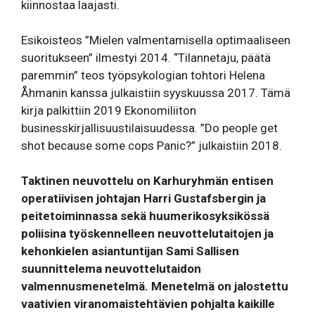
kiinnostaa laajasti.
Esikoisteos ”Mielen valmentamisella optimaaliseen
suoritukseen” ilmestyi 2014. “Tilannetaju, päätä
paremmin” teos työpsykologian tohtori Helena
Åhmanin kanssa julkaistiin syyskuussa 2017. Tämä
kirja palkittiin 2019 Ekonomiliiton
businesskirjallisuustilaisuudessa. ”Do people get
shot because some cops Panic?” julkaistiin 2018.
Taktinen neuvottelu on Karhuryhmän entisen
operatiivisen johtajan Harri Gustafsbergin ja
peitetoiminnassa sekä huumerikosyksikössä
poliisina työskennelleen neuvottelutaitojen ja
kehonkielen asiantuntijan Sami Sallisen
suunnittelema neuvottelutaidon
valmennusmenetelmä. Menetelmä on jalostettu
vaativien viranomaistehtävien pohjalta kaikille