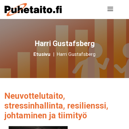
Siirry
Valik
sisältöön
Harri Gustafsberg
Etusivu
|
Harri Gustafsberg
Neuvottelutaito,
stressinhallinta, resilienssi,
johtaminen ja tiimityö