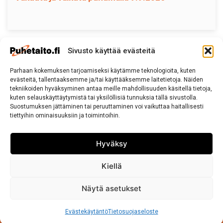
Sivusto käyttää evästeitä
Parhaan kokemuksen tarjoamiseksi käytämme teknologioita, kuten
Puhetaito
evästeitä, tallentaaksemme ja/tai käyttääksemme laitetietoja. Näiden
puhetaito(at)puhetaito.fi
tekniikoiden hyväksyminen antaa meille mahdollisuuden käsitellä tietoja,
kuten selauskäyttäytymistä tai yksilöllisiä tunnuksia tällä sivustolla.
Puh. 050 570 8163
Suostumuksen jättäminen tai peruuttaminen voi vaikuttaa haitallisesti
tiettyihin ominaisuuksiin ja toimintoihin.
Tietosuojaseloste
Hyväksy
Sivuston käyttö ja Tietosuojalauseke
Kiellä
Näytä asetukset
Copyright © 2026 •
Puhetaito.fi
•
Sollertis
Evästekäytäntö
Tietosuojaseloste