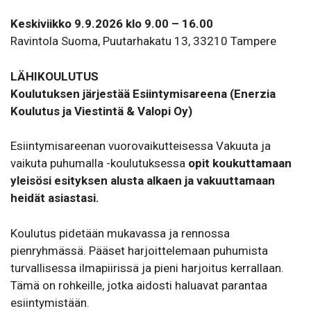
Keskiviikko 9.9.2026 klo 9.00 – 16.00
Ravintola Suoma, Puutarhakatu 13, 33210 Tampere
LÄHIKOULUTUS
Koulutuksen järjestää
Esiintymisareena (Enerzia
Koulutus ja Viestintä & Valopi Oy)
Esiintymisareenan vuorovaikutteisessa Vakuuta ja
vaikuta puhumalla -koulutuksessa
opit koukuttamaan
yleisösi esityksen alusta alkaen ja vakuuttamaan
heidät asiastasi.
Koulutus pidetään mukavassa ja rennossa
pienryhmässä. Pääset harjoittelemaan puhumista
turvallisessa ilmapiirissä ja pieni harjoitus kerrallaan.
Tämä on rohkeille, jotka aidosti haluavat parantaa
esiintymistään.