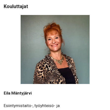
Kouluttajat
Eila Mäntyjärvi
Esiintymistaito-, työyhteisö- ja