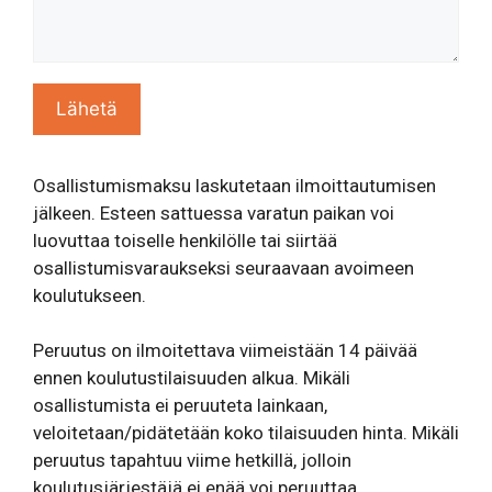
Osallistumismaksu laskutetaan ilmoittautumisen
jälkeen. Esteen sattuessa varatun paikan voi
luovuttaa toiselle henkilölle tai siirtää
osallistumisvaraukseksi seuraavaan avoimeen
koulutukseen.
Peruutus on ilmoitettava viimeistään 14 päivää
ennen koulutustilaisuuden alkua. Mikäli
osallistumista ei peruuteta lainkaan,
veloitetaan/pidätetään koko tilaisuuden hinta. Mikäli
peruutus tapahtuu viime hetkillä, jolloin
koulutusjärjestäjä ei enää voi peruuttaa