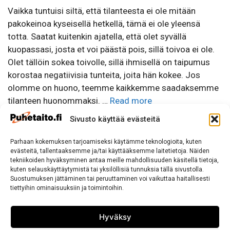
Vaikka tuntuisi siltä, että tilanteesta ei ole mitään
pakokeinoa kyseisellä hetkellä, tämä ei ole yleensä
totta. Saatat kuitenkin ajatella, että olet syvällä
kuopassasi, josta et voi päästä pois, sillä toivoa ei ole.
Olet tällöin sokea toivolle, sillä ihmisellä on taipumus
korostaa negatiivisia tunteita, joita hän kokee. Jos
olomme on huono, teemme kaikkemme saadaksemme
tilanteen huonommaksi. …
Read more
Sivusto käyttää evästeitä
Parhaan kokemuksen tarjoamiseksi käytämme teknologioita, kuten
Puhetaito
evästeitä, tallentaaksemme ja/tai käyttääksemme laitetietoja. Näiden
puhetaito(at)puhetaito.fi
tekniikoiden hyväksyminen antaa meille mahdollisuuden käsitellä tietoja,
kuten selauskäyttäytymistä tai yksilöllisiä tunnuksia tällä sivustolla.
Puh. 050 570 8163
Suostumuksen jättäminen tai peruuttaminen voi vaikuttaa haitallisesti
tiettyihin ominaisuuksiin ja toimintoihin.
Tietosuojaseloste
Hyväksy
Sivuston käyttö ja Tietosuojalauseke