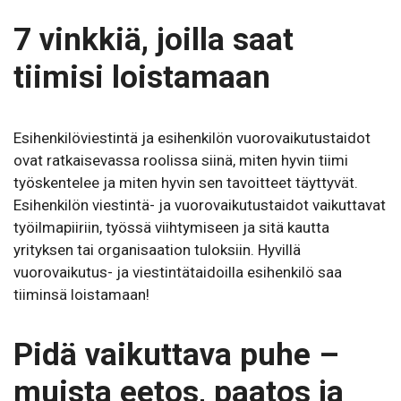
7 vinkkiä, joilla saat
tiimisi loistamaan
Esihenkilöviestintä ja esihenkilön vuorovaikutustaidot
ovat ratkaisevassa roolissa siinä, miten hyvin tiimi
työskentelee ja miten hyvin sen tavoitteet täyttyvät.
Esihenkilön viestintä- ja vuorovaikutustaidot vaikuttavat
työilmapiiriin, työssä viihtymiseen ja sitä kautta
yrityksen tai organisaation tuloksiin. Hyvillä
vuorovaikutus- ja viestintätaidoilla esihenkilö saa
tiiminsä loistamaan!
Pidä vaikuttava puhe –
muista eetos, paatos ja