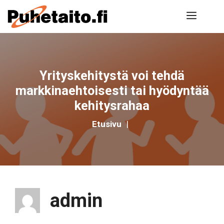
Siirry
Valik
sisältöön
Yrityskehitystä voi tehdä
markkinaehtoisesti tai hyödyntää
kehitysrahaa
Etusivu
|
admin