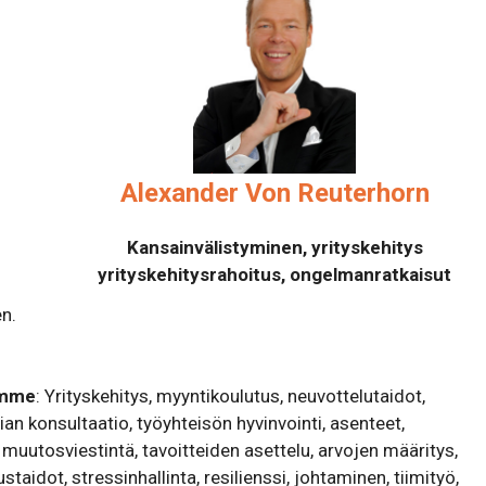
Alexander Von Reuterhorn
Kansainvälistyminen, yrityskehitys
yrityskehitysrahoitus, ongelmanratkaisut
en.
umme
: Yrityskehitys, myyntikoulutus, neuvottelutaidot,
ian konsultaatio, työyhteisön hyvinvointi, asenteet,
utosviestintä, tavoitteiden asettelu, arvojen määritys,
taidot, stressinhallinta, resilienssi, johtaminen, tiimityö,