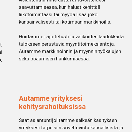
saavuttamisessa, kun haluat kehittää
liiketoimintaasi tai myydä lisää joko
kansainvälisesti tai kotimaan markkinoilla.
Hoidamme rajoitetusti ja valikoiden laadukkaita
tulokseen perustuvia myyntitoimeksiantoja.
t
Autamme markkinoinnin ja myynnin työkalujen
ai
sekä osaamisen hankkimisessa.
,
Autamme yrityksesi
kehitysrahoituksissa
Saat asiantuntijoiltamme selkeän käsityksen
yrityksesi tarpeisiin soveltuvista kansallisista ja