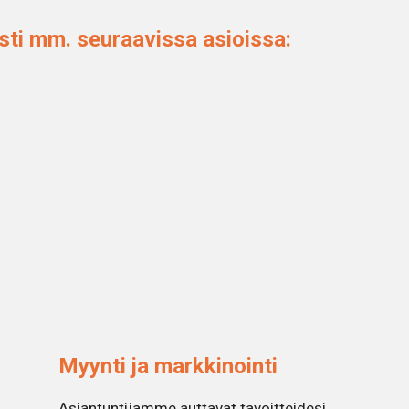
ti mm. seuraavissa asioissa:
Myynti ja markkinointi
Asiantuntijamme auttavat tavoitteidesi