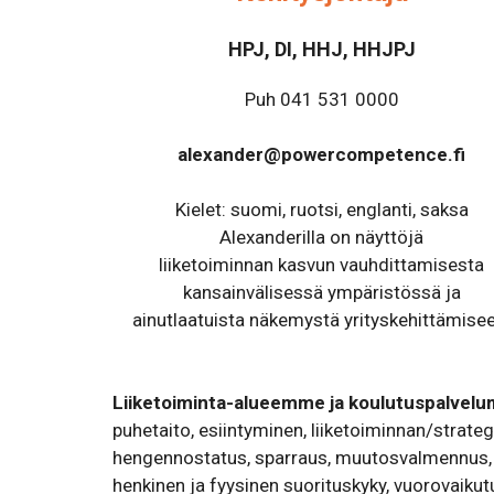
HPJ, DI, HHJ, HHJPJ
Puh 041 531 0000
alexander@powercompetence.fi
Kielet: suomi, ruotsi, englanti, saksa
Alexanderilla on näyttöjä
liiketoiminnan kasvun vauhdittamisesta
kansainvälisessä ympäristössä ja
ainutlaatuista näkemystä yrityskehittämise
Liiketoiminta-alueemme ja koulutuspalvel
puhetaito, esiintyminen, liiketoiminnan/strateg
hengennostatus, sparraus, muutosvalmennus, mu
henkinen ja fyysinen suorituskyky, vuorovaikutus