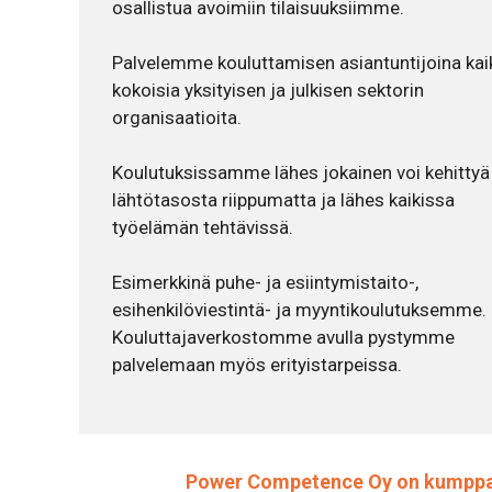
osallistua avoimiin tilaisuuksiimme.
Palvelemme kouluttamisen asiantuntijoina kai
kokoisia yksityisen ja julkisen sektorin
organisaatioita.
Koulutuksissamme lähes jokainen voi kehittyä
lähtötasosta riippumatta ja lähes kaikissa
työelämän tehtävissä.
Esimerkkinä puhe- ja esiintymistaito-,
esihenkilöviestintä- ja myyntikoulutuksemme.
Kouluttajaverkostomme avulla pystymme
palvelemaan myös erityistarpeissa.
Power Competence Oy on kumppani