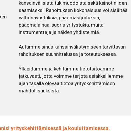
kansainvälisistä tukimuodoista sekä keinot niiden
saamiseksi. Rahoituksen kokonaisuus voi sisältää
ken
valtionavustuksia, pääomasijoituksia,
pääomalainaa, suoria yritystukia, muita
instrumentteja ja näiden yhdistelmiä.
Autamme sinua kansainvälistymiseen tarvittavan
rahoituksen suunnittelussa ja toteutuksessa.
Ylläpidämme ja kehitämme tietotaitoamme
jatkuvasti, jotta voimme tarjota asiakkaillemme
ajan tasalla olevaa tietoa yrityskehittämisen
mahdollisuuksista.
si yrityskehittämisessä ja kouluttamisessa.