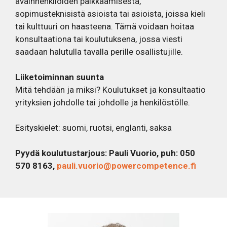
avainhenkilöiden palkkaamisesta,
sopimusteknisistä asioista tai asioista, joissa kieli
tai kulttuuri on haasteena. Tämä voidaan hoitaa
konsultaationa tai koulutuksena, jossa viesti
saadaan halutulla tavalla perille osallistujille.
Liiketoiminnan suunta
Mitä tehdään ja miksi? Koulutukset ja konsultaatio
yrityksien johdolle tai johdolle ja henkilöstölle.
Esityskielet: suomi, ruotsi, englanti, saksa
Pyydä koulutustarjous: Pauli Vuorio, puh: 050
570 8163,
pauli.vuorio@powercompetence.fi