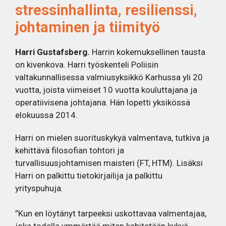
stressinhallinta, resilienssi,
johtaminen ja tiimityö
Harri Gustafsberg.
Harrin kokemuksellinen tausta
on kivenkova. Harri työskenteli Poliisin
valtakunnallisessa valmiusyksikkö Karhussa yli 20
vuotta, joista viimeiset 10 vuotta kouluttajana ja
operatiivisena johtajana. Hän lopetti yksikössä
elokuussa 2014.
Harri on mielen suorituskykyä valmentava, tutkiva ja
kehittävä filosofian tohtori ja
turvallisuusjohtamisen maisteri (FT, HTM). Lisäksi
Harri on palkittu tietokirjailija ja palkittu
yrityspuhuja.
”Kun en löytänyt tarpeeksi uskottavaa valmentajaa,
joka todella ymmärtää miten kehitetään kykyä