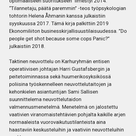
optimaaliseen suoritukseen” ilmestyi 2014.
“Tilannetaju, päätä paremmin” -teos työpsykologian
tohtorin Helena Åhmanin kanssa julkaistiin
syyskuussa 2017. Tämä kirja palkittiin 2019
Ekonomiliiton businesskirjallisuustilaisuudessa. ”Do
people get shot because some cops Panic?”
julkaistiin 2018.
Taktinen neuvottelu on Karhuryhmän entisen
operatiivisen johtajan Harri Gustafsbergin ja
peitetoiminnassa sekä huumerikosyksikössä
poliisina työskennelleen neuvottelutaitojen ja
kehonkielen asiantuntijan Sami Sallisen
suunnittelema neuvottelutaidon
valmennusmenetelmä. Menetelmä on jalostettu
vaativien viranomaistehtävien pohjalta kaikille arjen
normaaleista vuorovaikutustilanteista aina
haastaviin keskusteluihin ja vaativiin neuvotteluihin