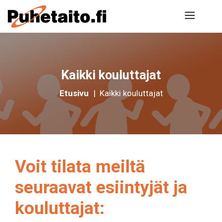
Siirry
Valik
sisältöön
Kaikki kouluttajat
Etusivu
|
Kaikki kouluttajat
Voit tilata meiltä
seuraavat esiintyjät ja
kouluttajat: