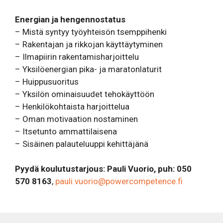
Energian ja hengennostatus
– Mistä syntyy työyhteisön tsemppihenki
– Rakentajan ja rikkojan käyttäytyminen
– Ilmapiirin rakentamisharjoittelu
– Yksilöenergian pika- ja maratonlaturit
– Huippusuoritus
– Yksilön ominaisuudet tehokäyttöön
– Henkilökohtaista harjoittelua
– Oman motivaation nostaminen
– Itsetunto ammattilaisena
– Sisäinen palauteluuppi kehittäjänä
Pyydä koulutustarjous: Pauli Vuorio, puh: 050
570 8163
,
pauli.vuorio@powercompetence.fi