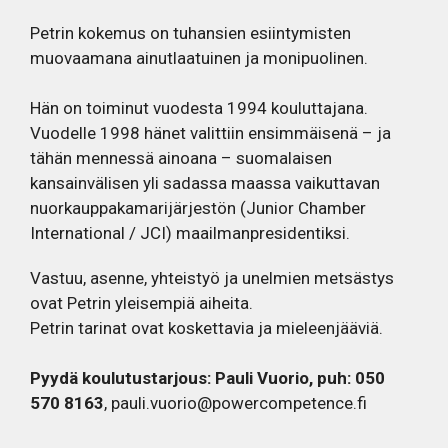
Petrin kokemus on tuhansien esiintymisten
muovaamana ainutlaatuinen ja monipuolinen.
Hän on toiminut vuodesta 1994 kouluttajana.
Vuodelle 1998 hänet valittiin ensimmäisenä – ja
tähän mennessä ainoana – suomalaisen
kansainvälisen yli sadassa maassa vaikuttavan
nuorkauppakamarijärjestön (Junior Chamber
International / JCI) maailmanpresidentiksi.
Vastuu, asenne, yhteistyö ja unelmien metsästys
ovat Petrin yleisempiä aiheita.
Petrin tarinat ovat koskettavia ja mieleenjääviä.
Pyydä koulutustarjous: Pauli Vuorio, puh: 050
570 8163
,
pauli.vuorio@powercompetence.fi