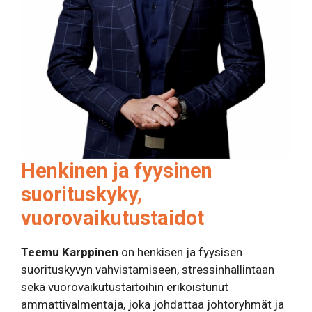
Henkinen ja fyysinen
suorituskyky,
vuorovaikutustaidot
Teemu Karppinen
on henkisen ja fyysisen
suorituskyvyn vahvistamiseen, stressinhallintaan
sekä vuorovaikutustaitoihin erikoistunut
ammattivalmentaja, joka johdattaa johtoryhmät ja