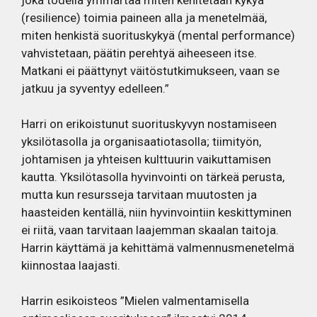
(resilience) toimia paineen alla ja menetelmää,
miten henkistä suorituskykyä (mental performance)
vahvistetaan, päätin perehtyä aiheeseen itse.
Matkani ei päättynyt väitöstutkimukseen, vaan se
jatkuu ja syventyy edelleen.”
Harri on erikoistunut suorituskyvyn nostamiseen
yksilötasolla ja organisaatiotasolla; tiimityön,
johtamisen ja yhteisen kulttuurin vaikuttamisen
kautta. Yksilötasolla hyvinvointi on tärkeä perusta,
mutta kun resursseja tarvitaan muutosten ja
haasteiden kentällä, niin hyvinvointiin keskittyminen
ei riitä, vaan tarvitaan laajemman skaalan taitoja.
Harrin käyttämä ja kehittämä valmennusmenetelmä
kiinnostaa laajasti.
Harrin esikoisteos ”Mielen valmentamisella