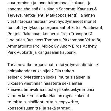
suurimmissa ja tunnetuimmissa aikakausi- ja
sanomalehdissä (Helsingin Sanomat, Kauneus &
Terveys, Matka-lehti, Matkaopas-lehti), ja hänen
viestintäosaamistaan ovat hyödyntäneet monet
tunnetut yritykset ja organisaatiot kuten Positiivarit,
Pohjola Rakennus -konserni, Freja Transport &
Logistics, Business Tampere, Pirkanmaan Yrittäjät,
Ammattiliitto Pro, Molok Oy, Angry Birds Activity
Park Vuokatti ja Kangasalan kaupunki.
Tarvitsevatko organisaatio- tai yritysviestintänne
solmukohdat aukaisijaa? Eila ratkoo
esihenkilöviestinnän lisäksi muita sisäisen ja
ulkoisen viestinnän haasteita sekä antaa
kriisiviestintävalmennusta yli kahdenkymmenen
vuoden kokemuksella. Hän on myös kokenut
toimittaja, sisällöntuottaja, copywriter,
konseptisuunnittelija sekä strategi.