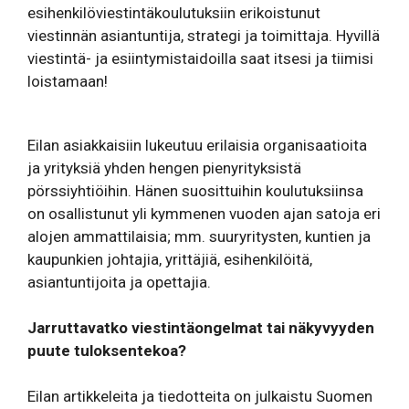
esihenkilöviestintäkoulutuksiin erikoistunut
viestinnän asiantuntija, strategi ja toimittaja. Hyvillä
viestintä- ja esiintymistaidoilla saat itsesi ja tiimisi
loistamaan!
Eilan asiakkaisiin lukeutuu erilaisia organisaatioita
ja yrityksiä yhden hengen pienyrityksistä
pörssiyhtiöihin. Hänen suosittuihin koulutuksiinsa
on osallistunut yli kymmenen vuoden ajan satoja eri
alojen ammattilaisia; mm. suuryritysten, kuntien ja
kaupunkien johtajia, yrittäjiä, esihenkilöitä,
asiantuntijoita ja opettajia.
Jarruttavatko viestintäongelmat tai näkyvyyden
puute tuloksentekoa?
Eilan artikkeleita ja tiedotteita on julkaistu Suomen