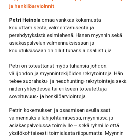
ja henkilöarvioinnit
Petri Heinola
omaa vankkaa kokemusta
kouluttamisesta, valmentamisesta ja
perehdytyksistä esimiehenä. Hänen myynnin sekä
asiakaspalvelun valmennuksissaan ja
koulutuksissaan on ollut tuhansia osallistujia.
Petri on toteuttanut myös tuhansia johdon,
välijohdon ja myynnintekijöiden rekrytointeja. Hän
tekee suorahaku- ja headhunting-rekrytointeja sekä
niiden yhteydessä tai erikseen toteutettuja
soveltuvuus- ja henkilöarviointeja.
Petrin kokemuksen ja osaamisen avulla saat
valmennuksia lähijohtamisessa, myynnissä ja
asiakaspalvelussa toimiville – sekä ryhmille että
yksilökohtaisesti toimialasta riippumatta. Myynnin