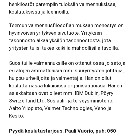
henkilöstöt parempiin tuloksiin valmennuksissa,
koulutuksissa ja luennoilla.
Teemun valmennusfilosofian mukaan menestys on
hyvinvoivan yrityksen sivutuote. Yrityksen
tasonnosto alkaa yksilön tasonnostosta, jota
yritysten tulisi tukea kaikilla mahdollisilla tavoilla.
Suosituille valmennuksille on ottanut osaa jo satoja
eri alojen ammattilaisia mm. suuryritysten johtajia,
huippu-urheilijoita ja valmentajia. Hän on ollut
kouluttamassa lukuisissa organisaatioissa. Hänen
asiakkaitaan ovat olleet mm. IBM Dublin, Pöyry
Switzerland Ltd, Sosiaali- ja terveysministeriö,
Aalto Yliopisto, Valmet Technologies, Veho ja
Kesko.
Pyydä koulutustarjous: Pauli Vuorio, puh: 050