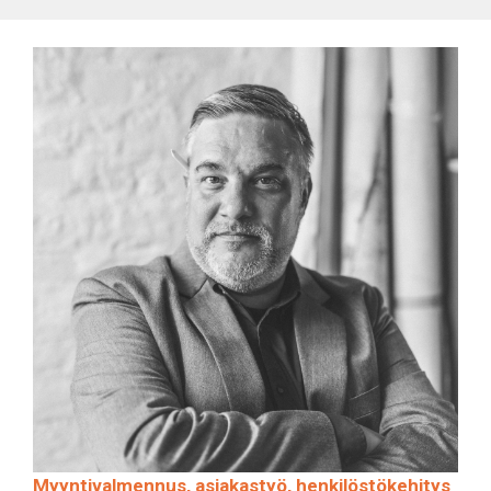
Myyntivalmennus, asiakastyö, henkilöstökehitys