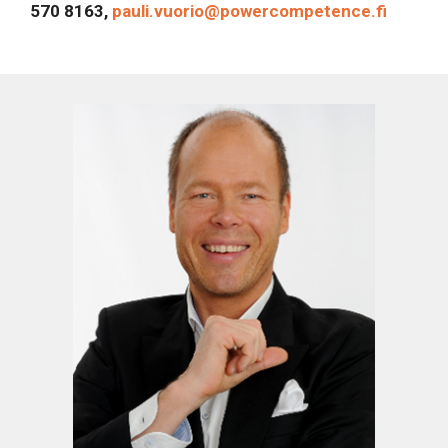
570 8163,
pauli.vuorio@powercompetence.fi