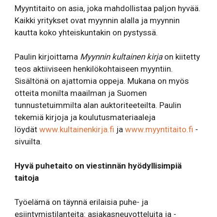
Myyntitaito on asia, joka mahdollistaa paljon hyvää.
Kaikki yritykset ovat myynnin alalla ja myynnin
kautta koko yhteiskuntakin on pystyssä.
Paulin kirjoittama
Myynnin kultainen kirja
on kiitetty
teos aktiiviseen henkilökohtaiseen myyntiin.
Sisältönä on ajattomia oppeja. Mukana on myös
otteita monilta maailman ja Suomen
tunnustetuimmilta alan auktoriteeteilta. Paulin
tekemiä kirjoja ja koulutusmateriaaleja
löydät
www.kultainenkirja.fi
ja
www.myyntitaito.fi
-
sivuilta.
Hyvä puhetaito on viestinnän hyödyllisimpiä
taitoja
Työelämä on täynnä erilaisia puhe- ja
esiintymistilanteita: asiakasneuvotteluita ja -