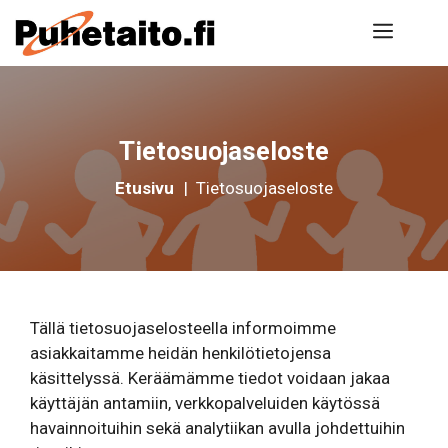
Siirry
Valik
sisältöön
Tietosuojaseloste
Etusivu
|
Tietosuojaseloste
Tällä tietosuojaselosteella informoimme
asiakkaitamme heidän henkilötietojensa
käsittelyssä. Keräämämme tiedot voidaan jakaa
käyttäjän antamiin, verkkopalveluiden käytössä
havainnoituihin sekä analytiikan avulla johdettuihin