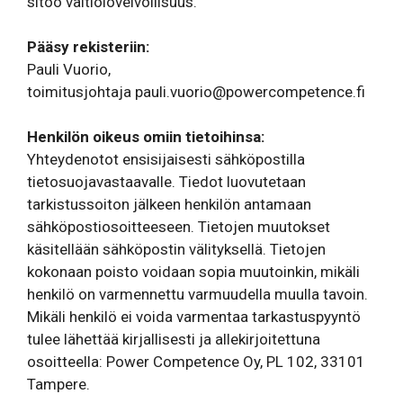
sitoo vaitiolovelvollisuus.
Pääsy rekisteriin:
Pauli Vuorio,
toimitusjohtaja
pauli.vuorio@powercompetence.fi
Henkilön oikeus omiin tietoihinsa:
Yhteydenotot ensisijaisesti sähköpostilla
tietosuojavastaavalle. Tiedot luovutetaan
tarkistussoiton jälkeen henkilön antamaan
sähköpostiosoitteeseen. Tietojen muutokset
käsitellään sähköpostin välityksellä. Tietojen
kokonaan poisto voidaan sopia muutoinkin, mikäli
henkilö on varmennettu varmuudella muulla tavoin.
Mikäli henkilö ei voida varmentaa tarkastuspyyntö
tulee lähettää kirjallisesti ja allekirjoitettuna
osoitteella: Power Competence Oy, PL 102, 33101
Tampere.