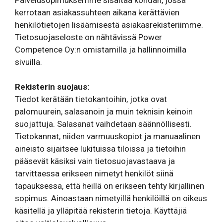
Palvelusopimuksemme sisältää kohdan, jossa
kerrotaan asiakassuhteen aikana kerättävien
henkilötietojen lisäämisestä asiakasrekisteriimme.
Tietosuojaseloste on nähtävissä Power
Competence Oy:n omistamilla ja hallinnoimilla
sivuilla.
Rekisterin suojaus:
Tiedot kerätään tietokantoihin, jotka ovat
palomuurein, salasanoin ja muin teknisin keinoin
suojattuja. Salasanat vaihdetaan säännöllisesti.
Tietokannat, niiden varmuuskopiot ja manuaalinen
aineisto sijaitsee lukituissa tiloissa ja tietoihin
pääsevät käsiksi vain tietosuojavastaava ja
tarvittaessa erikseen nimetyt henkilöt siinä
tapauksessa, että heillä on erikseen tehty kirjallinen
sopimus. Ainoastaan nimetyillä henkilöillä on oikeus
käsitellä ja ylläpitää rekisterin tietoja. Käyttäjiä