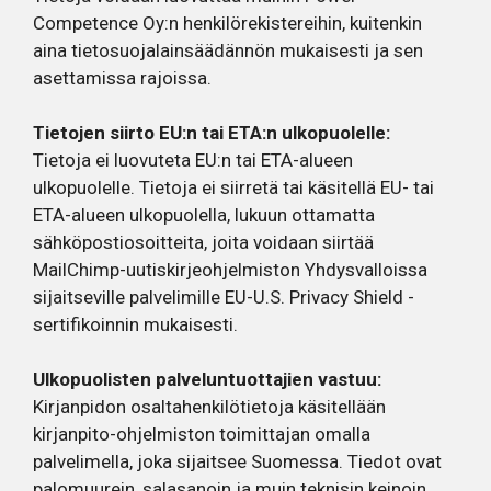
Competence Oy:n henkilörekistereihin, kuitenkin
aina tietosuojalainsäädännön mukaisesti ja sen
asettamissa rajoissa.
Tietojen siirto EU:n tai ETA:n ulkopuolelle:
Tietoja ei luovuteta EU:n tai ETA-alueen
ulkopuolelle. Tietoja ei siirretä tai käsitellä EU- tai
ETA-alueen ulkopuolella, lukuun ottamatta
sähköpostiosoitteita, joita voidaan siirtää
MailChimp-uutiskirjeohjelmiston Yhdysvalloissa
sijaitseville palvelimille EU-U.S. Privacy Shield -
sertifikoinnin mukaisesti.
Ulkopuolisten palveluntuottajien vastuu:
Kirjanpidon osaltahenkilötietoja käsitellään
kirjanpito-ohjelmiston toimittajan omalla
palvelimella, joka sijaitsee Suomessa. Tiedot ovat
palomuurein, salasanoin ja muin teknisin keinoin